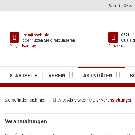
Schriftgröße:
direkt
zum
info@bsvbi.de
0521 - 
Inhalt
oder nutzen Sie direkt unseren
Qualifiz
Mitgliedsantrag
Sehverlust
1
STARTSEITE
2
VEREIN
3
AKTIVITÄTEN
4
K
2.1
VEREINSRÄUME
2.1.1
PRESSENEUERÖFFNUN
3.1
VERANSTALTUNGEN
4.
W
Sie befinden sich hier:
//
3:
Aktivitäten
//
3.1:
Veranstaltungen
2.2
MITGLIEDER
3.2
TREFFEN
4.
M
2.3
VORSTAND
3.3
BIELEFELDER ECHO
4.
A
Veranstaltungen
2.4
SATZUNG
3.4
BEHINDERTENBEIRAT