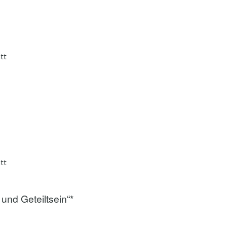
tt
tt
 und Geteiltsein“*