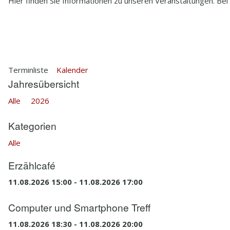
Hier finden Sie Informationen zu unseren Veranstaltungen. Bei
2.5
HISTORIE
2.6
HEDWIG BRAUNS
Terminliste
Kalender
Jahresübersicht
Alle
2026
Kategorien
Alle
Erzählcafé
11.08.2026 15:00 - 11.08.2026 17:00
Computer und Smartphone Treff
11.08.2026 18:30 - 11.08.2026 20:00