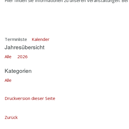
Hier finden Sie Informationen zu unseren Veranstaltungen. Bei
2.5
HISTORIE
2.6
HEDWIG BRAUNS
Terminliste
Kalender
Jahresübersicht
Alle
2026
Kategorien
Alle
Druckversion dieser Seite
Zurück