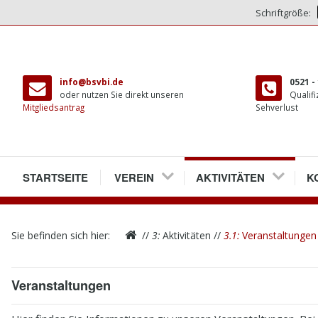
Schriftgröße:
direkt
zum
info@bsvbi.de
0521 -
Inhalt
oder nutzen Sie direkt unseren
Qualifi
Mitgliedsantrag
Sehverlust
1
STARTSEITE
2
VEREIN
3
AKTIVITÄTEN
4
K
2.1
VEREINSRÄUME
2.1.1
PRESSENEUERÖFFNUN
3.1
VERANSTALTUNGEN
4.
W
Sie befinden sich hier:
//
3:
Aktivitäten
//
3.1:
Veranstaltungen
2.2
MITGLIEDER
3.2
TREFFEN
4.
M
2.3
VORSTAND
3.3
BIELEFELDER ECHO
4.
A
Veranstaltungen
2.4
SATZUNG
3.4
BEHINDERTENBEIRAT