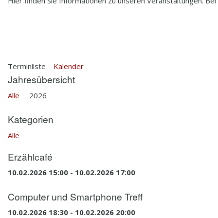
Hier finden Sie Informationen zu unseren Veranstaltungen. Bei
2.5
HISTORIE
2.6
HEDWIG BRAUNS
Terminliste
Kalender
Jahresübersicht
Alle
2026
Kategorien
Alle
Erzählcafé
10.02.2026 15:00 - 10.02.2026 17:00
Computer und Smartphone Treff
10.02.2026 18:30 - 10.02.2026 20:00