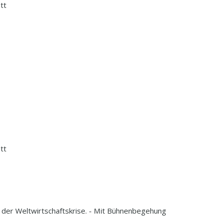
tt
tt
it der Weltwirtschaftskrise. - Mit Bühnenbegehung