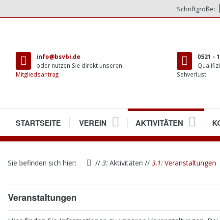
Schriftgröße:
direkt
zum
info@bsvbi.de
0521 - 
Inhalt
oder nutzen Sie direkt unseren
Qualifiz
Mitgliedsantrag
Sehverlust
1
STARTSEITE
2
VEREIN
3
AKTIVITÄTEN
4
K
2.1
VEREINSRÄUME
2.1.1
PRESSENEUERÖFFNUN
3.1
VERANSTALTUNGEN
4.
W
Sie befinden sich hier:
//
3:
Aktivitäten
//
3.1:
Veranstaltungen
2.2
MITGLIEDER
3.2
TREFFEN
4.
M
2.3
VORSTAND
3.3
BIELEFELDER ECHO
4.
A
Veranstaltungen
2.4
SATZUNG
3.4
BEHINDERTENBEIRAT