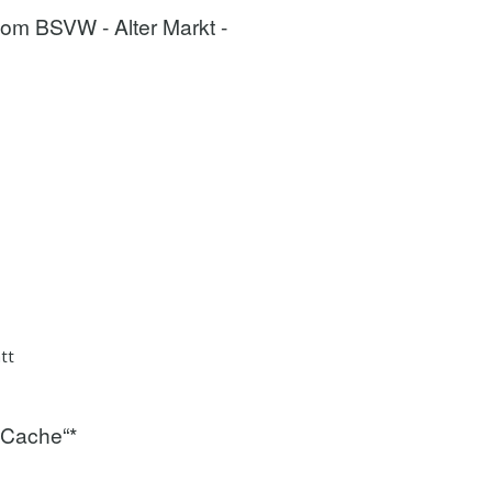
vom BSVW - Alter Markt -
tt
. Cache“*