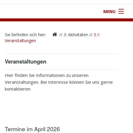
MENU
1
Startseite
Sie befinden sich hier:
//
3:
Aktivitäten
//
3.1:
2
Verein
Veranstaltungen
3
Aktivitäten
Veranstaltungen
4
Kontakt
Hier finden Sie Informationen zu unseren
5
Infothek
Veranstaltungen. Bei Interesse können Sie uns gerne
kontaktieren.
6
Impressum
Termine im April 2026