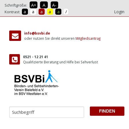
A+
A
A-
Schriftgröße:
/
a
a
a
a
a
Login
Kontrast:
direkt
zum
info@bsvbi.de
Inhalt
oder nutzen Sie direkt unseren
Mitgliedsantrag
0521 - 12 21 41
Qualifizierte Beratung und Hilfe bei Sehverlust