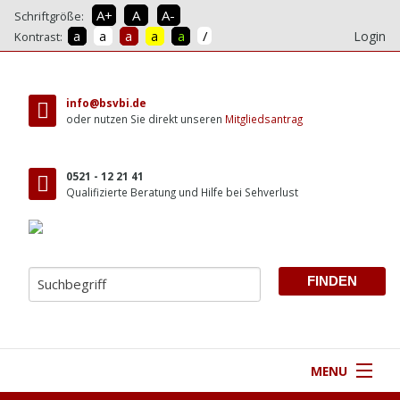
A+
A
A-
Schriftgröße:
/
a
a
a
a
a
Login
Kontrast:
direkt
zum
info@bsvbi.de
Inhalt
oder nutzen Sie direkt unseren
Mitgliedsantrag
0521 - 12 21 41
Qualifizierte Beratung und Hilfe bei Sehverlust
MENU