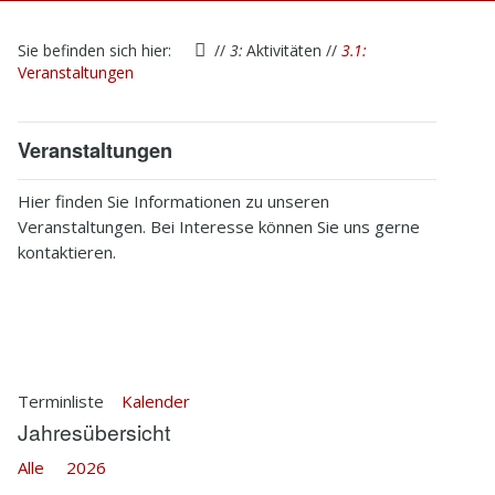
1
Startseite
Sie befinden sich hier:
//
3:
Aktivitäten
//
3.1:
2
Verein
Veranstaltungen
3
Aktivitäten
Veranstaltungen
4
Kontakt
Hier finden Sie Informationen zu unseren
5
Infothek
Veranstaltungen. Bei Interesse können Sie uns gerne
kontaktieren.
6
Impressum
Terminliste
Kalender
Jahresübersicht
Alle
2026