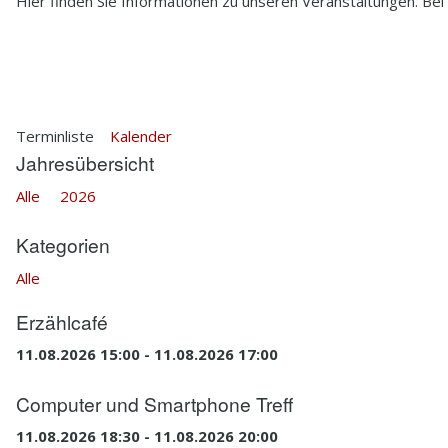
Hier finden Sie Informationen zu unseren Veranstaltungen. Bei
2.5
HISTORIE
2.6
HEDWIG BRAUNS
Terminliste
Kalender
Jahresübersicht
Alle
2026
Kategorien
Alle
Erzählcafé
11.08.2026 15:00 - 11.08.2026 17:00
Computer und Smartphone Treff
11.08.2026 18:30 - 11.08.2026 20:00