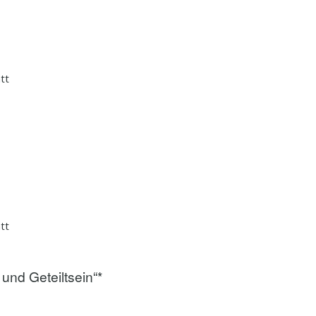
tt
tt
 und Geteiltsein“*