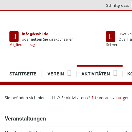
Schriftgröße:
direkt
zum
info@bsvbi.de
0521 - 
Inhalt
oder nutzen Sie direkt unseren
Qualifiz
Mitgliedsantrag
Sehverlust
1
STARTSEITE
2
VEREIN
3
AKTIVITÄTEN
4
K
2.1
VEREINSRÄUME
2.1.1
PRESSENEUERÖFFNUN
3.1
VERANSTALTUNGEN
4.
W
Sie befinden sich hier:
//
3:
Aktivitäten
//
3.1:
Veranstaltungen
2.2
MITGLIEDER
3.2
TREFFEN
4.
M
2.3
VORSTAND
3.3
BIELEFELDER ECHO
4.
A
Veranstaltungen
2.4
SATZUNG
3.4
BEHINDERTENBEIRAT