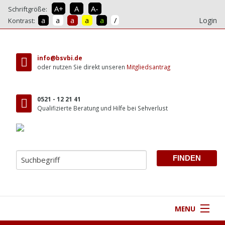
A+
A
A-
Schriftgröße:
/
a
a
a
a
a
Login
Kontrast:
direkt
zum
info@bsvbi.de
Inhalt
oder nutzen Sie direkt unseren
Mitgliedsantrag
0521 - 12 21 41
Qualifizierte Beratung und Hilfe bei Sehverlust
MENU