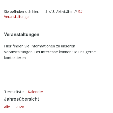
1
Startseite
Sie befinden sich hier:
//
3:
Aktivitäten
//
3.1:
2
Verein
Veranstaltungen
3
Aktivitäten
Veranstaltungen
4
Kontakt
Hier finden Sie Informationen zu unseren
5
Infothek
Veranstaltungen. Bei Interesse können Sie uns gerne
kontaktieren.
6
Impressum
Terminliste
Kalender
Jahresübersicht
Alle
2026