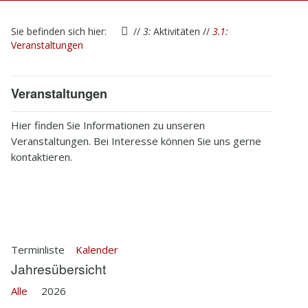
1
Startseite
Sie befinden sich hier:
//
3:
Aktivitäten
//
3.1:
2
Verein
Veranstaltungen
3
Aktivitäten
Veranstaltungen
4
Kontakt
Hier finden Sie Informationen zu unseren
5
Infothek
Veranstaltungen. Bei Interesse können Sie uns gerne
kontaktieren.
6
Impressum
Terminliste
Kalender
Jahresübersicht
Alle
2026