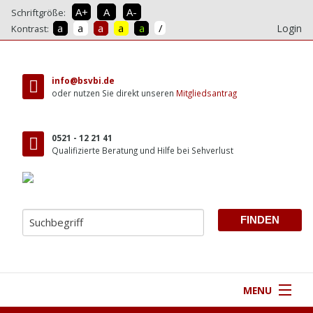
A+
A
A-
Schriftgröße:
/
a
a
a
a
a
Login
Kontrast:
direkt
zum
info@bsvbi.de
Inhalt
oder nutzen Sie direkt unseren
Mitgliedsantrag
0521 - 12 21 41
Qualifizierte Beratung und Hilfe bei Sehverlust
MENU