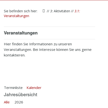
1
Startseite
Sie befinden sich hier:
//
3:
Aktivitäten
//
3.1:
2
Verein
Veranstaltungen
3
Aktivitäten
Veranstaltungen
4
Kontakt
Hier finden Sie Informationen zu unseren
5
Infothek
Veranstaltungen. Bei Interesse können Sie uns gerne
kontaktieren.
6
Impressum
Terminliste
Kalender
Jahresübersicht
Alle
2026