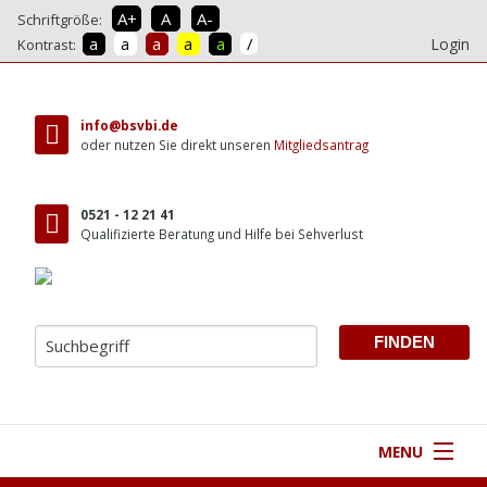
A+
A
A-
Schriftgröße:
/
a
a
a
a
a
Login
Kontrast:
direkt
zum
info@bsvbi.de
Inhalt
oder nutzen Sie direkt unseren
Mitgliedsantrag
0521 - 12 21 41
Qualifizierte Beratung und Hilfe bei Sehverlust
MENU