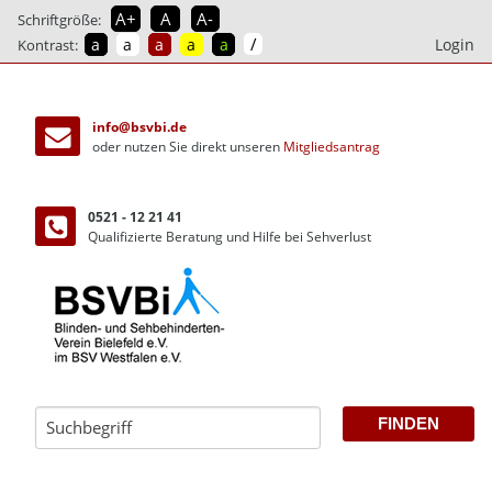
A+
A
A-
Schriftgröße:
/
a
a
a
a
a
Login
Kontrast:
direkt
zum
info@bsvbi.de
Inhalt
oder nutzen Sie direkt unseren
Mitgliedsantrag
0521 - 12 21 41
Qualifizierte Beratung und Hilfe bei Sehverlust