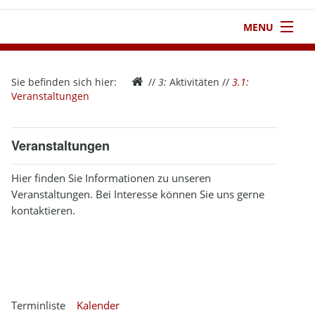
MENU
1
Startseite
Sie befinden sich hier:
//
3:
Aktivitäten
//
3.1:
2
Verein
Veranstaltungen
3
Aktivitäten
Veranstaltungen
4
Kontakt
Hier finden Sie Informationen zu unseren
5
Infothek
Veranstaltungen. Bei Interesse können Sie uns gerne
kontaktieren.
6
Impressum
Terminliste
Kalender