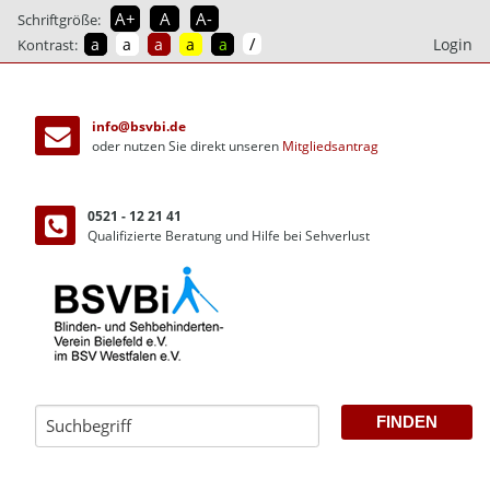
A+
A
A-
Schriftgröße:
/
a
a
a
a
a
Login
Kontrast:
direkt
zum
info@bsvbi.de
Inhalt
oder nutzen Sie direkt unseren
Mitgliedsantrag
0521 - 12 21 41
Qualifizierte Beratung und Hilfe bei Sehverlust