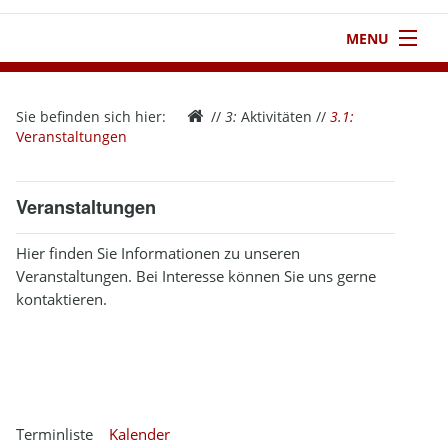
MENU
1
Startseite
Sie befinden sich hier:
//
3:
Aktivitäten
//
3.1:
2
Verein
Veranstaltungen
3
Aktivitäten
Veranstaltungen
4
Kontakt
Hier finden Sie Informationen zu unseren
5
Infothek
Veranstaltungen. Bei Interesse können Sie uns gerne
kontaktieren.
6
Impressum
Terminliste
Kalender