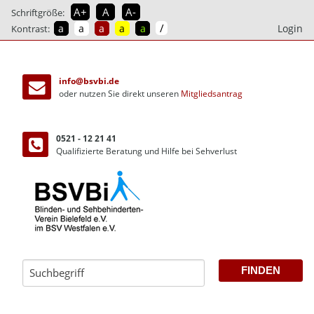
A+
A
A-
Schriftgröße:
/
a
a
a
a
a
Login
Kontrast:
direkt
zum
info@bsvbi.de
Inhalt
oder nutzen Sie direkt unseren
Mitgliedsantrag
0521 - 12 21 41
Qualifizierte Beratung und Hilfe bei Sehverlust