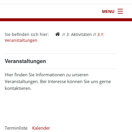
MENU
1
Startseite
Sie befinden sich hier:
//
3:
Aktivitäten
//
3.1:
2
Verein
Veranstaltungen
3
Aktivitäten
Veranstaltungen
4
Kontakt
Hier finden Sie Informationen zu unseren
5
Infothek
Veranstaltungen. Bei Interesse können Sie uns gerne
kontaktieren.
6
Impressum
Terminliste
Kalender