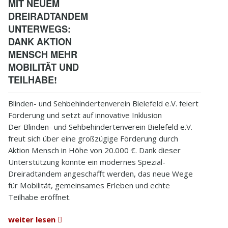
MIT NEUEM
DREIRADTANDEM
5.1.1
Katarakt - Grauer Star
UNTERWEGS:
DANK AKTION
5.1.2
Makuladegeneration
MENSCH MEHR
MOBILITÄT UND
5.1.3
Diabetische Retinopathie
TEILHABE!
5.1.4
Glaukom - Grüner Star
Blinden- und Sehbehindertenverein Bielefeld e.V. feiert
5.1.5
Retinitis Pigmentosa
Förderung und setzt auf innovative Inklusion
Der Blinden- und Sehbehindertenverein Bielefeld e.V.
5.1.6
Weitere Augenerkrankungen
freut sich über eine großzügige Förderung durch
Aktion Mensch in Höhe von 20.000 €. Dank dieser
5.2
Barrierefreiheit
Unterstützung konnte ein modernes Spezial-
Dreiradtandem angeschafft werden, das neue Wege
5.3
Mobilität
für Mobilität, gemeinsames Erleben und echte
Teilhabe eröffnet.
5.4
Links
weiter lesen