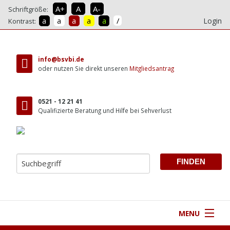
A+
A
A-
Schriftgröße:
/
a
a
a
a
a
Login
Kontrast:
direkt
zum
info@bsvbi.de
Inhalt
oder nutzen Sie direkt unseren
Mitgliedsantrag
0521 - 12 21 41
Qualifizierte Beratung und Hilfe bei Sehverlust
MENU