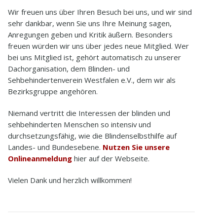
Wir freuen uns über Ihren Besuch bei uns, und wir sind
3.1
Veranstaltungen
sehr dankbar, wenn Sie uns Ihre Meinung sagen,
Anregungen geben und Kritik äußern. Besonders
3.2
Treffen
freuen würden wir uns über jedes neue Mitglied. Wer
bei uns Mitglied ist, gehört automatisch zu unserer
3.3
Bielefelder Echo
Dachorganisation, dem Blinden- und
Sehbehindertenverein Westfalen e.V., dem wir als
3.4
Behindertenbeirat
Bezirksgruppe angehören.
4
Kontakt
Niemand vertritt die Interessen der blinden und
sehbehinderten Menschen so intensiv und
4.1
Wegbeschreibungen
durchsetzungsfähig, wie die Blindenselbsthilfe auf
Landes- und Bundesebene.
Nutzen Sie unsere
4.2
Mitgliedsantrag
Onlineanmeldung
hier auf der Webseite.
4.3
Ansprechpartner
Vielen Dank und herzlich willkommen!
5
Infothek
5.1
Rund um das Auge