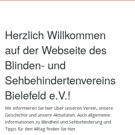
1
Startseite
2
Verein
Herzlich Willkommen
2.1
Vereinsräume
auf der Webseite des
2.1.1
PresseNeueröffnung
Blinden- und
2.2
Mitglieder
2.3
Vorstand
Sehbehindertenvereins
2.4
Satzung
Bielefeld e.V.!
2.5
Historie
Wir informieren Sie hier über unseren Verein, unsere
Geschichte und unsere Aktivitäten. Auch allgemeine
2.6
Hedwig Brauns
Informationen zu Blindheit und Sehbehinderung und
Tipps für den Alltag finden Sie hier.
3
Aktivitäten