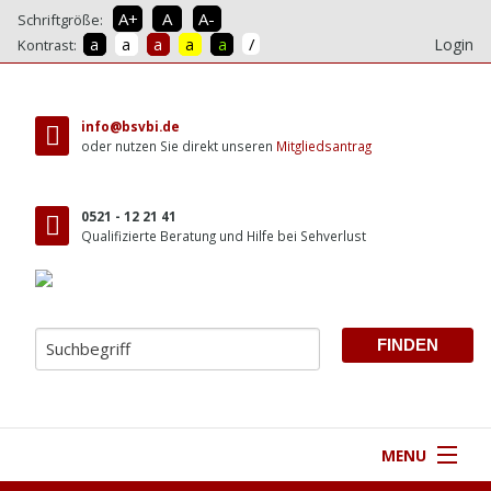
A+
A
A-
Schriftgröße:
/
a
a
a
a
a
Login
Kontrast:
direkt
zum
info@bsvbi.de
Inhalt
oder nutzen Sie direkt unseren
Mitgliedsantrag
0521 - 12 21 41
Qualifizierte Beratung und Hilfe bei Sehverlust
MENU