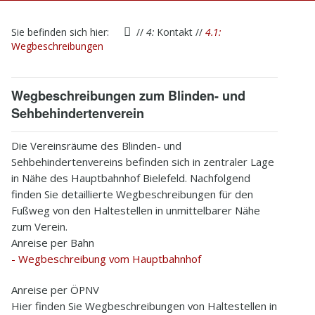
1
Startseite
Sie befinden sich hier:
//
4:
Kontakt
//
4.1:
2
Verein
Wegbeschreibungen
3
Aktivitäten
Wegbeschreibungen zum Blinden- und
4
Kontakt
Sehbehindertenverein
5
Infothek
Die Vereinsräume des Blinden- und
Sehbehindertenvereins befinden sich in zentraler Lage
6
Impressum
in Nähe des Hauptbahnhof Bielefeld. Nachfolgend
finden Sie detaillierte Wegbeschreibungen für den
Fußweg von den Haltestellen in unmittelbarer Nähe
zum Verein.
Anreise per Bahn
- Wegbeschreibung vom Hauptbahnhof
Anreise per ÖPNV
Hier finden Sie Wegbeschreibungen von Haltestellen in