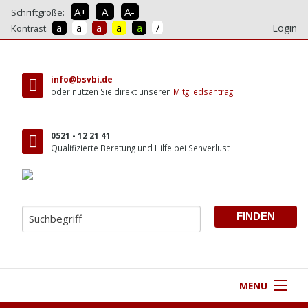
A+
A
A-
Schriftgröße:
/
a
a
a
a
a
Login
Kontrast:
direkt
zum
info@bsvbi.de
Inhalt
oder nutzen Sie direkt unseren
Mitgliedsantrag
0521 - 12 21 41
Qualifizierte Beratung und Hilfe bei Sehverlust
MENU