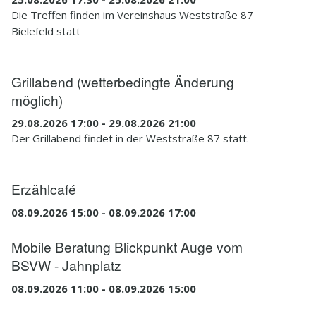
Die Treffen finden im Vereinshaus Weststraße 87
5.1.1
Katarakt - Grauer Star
Bielefeld statt
5.1.2
Makuladegeneration
Grillabend (wetterbedingte Änderung
5.1.3
Diabetische Retinopathie
möglich)
29.08.2026 17:00 - 29.08.2026 21:00
5.1.4
Glaukom - Grüner Star
Der Grillabend findet in der Weststraße 87 statt.
5.1.5
Retinitis Pigmentosa
Erzählcafé
5.1.6
Weitere Augenerkrankungen
08.09.2026 15:00 - 08.09.2026 17:00
5.2
Barrierefreiheit
Mobile Beratung Blickpunkt Auge vom
5.3
Mobilität
BSVW - Jahnplatz
5.4
Links
08.09.2026 11:00 - 08.09.2026 15:00