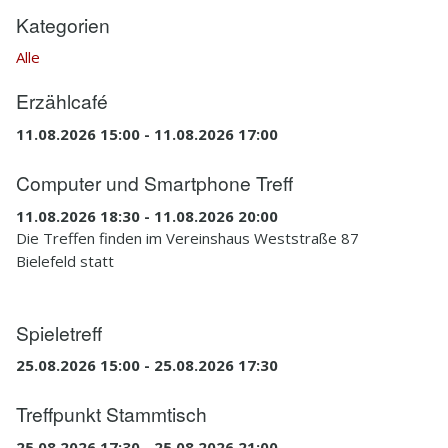
Kategorien
3.1
Veranstaltungen
Alle
3.2
Treffen
Erzählcafé
3.3
Bielefelder Echo
11.08.2026 15:00 - 11.08.2026 17:00
3.4
Behindertenbeirat
Computer und Smartphone Treff
4
Kontakt
11.08.2026 18:30 - 11.08.2026 20:00
Die Treffen finden im Vereinshaus Weststraße 87
4.1
Wegbeschreibungen
Bielefeld statt
4.2
Mitgliedsantrag
Spieletreff
4.3
Ansprechpartner
25.08.2026 15:00 - 25.08.2026 17:30
5
Infothek
Treffpunkt Stammtisch
5.1
Rund um das Auge
25.08.2026 17:30 - 25.08.2026 21:00