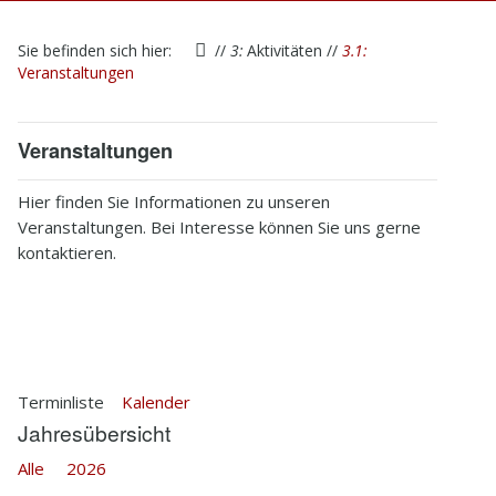
1
Startseite
Sie befinden sich hier:
//
3:
Aktivitäten
//
3.1:
2
Verein
Veranstaltungen
2.1
Vereinsräume
Veranstaltungen
2.1.1
PresseNeueröffnung
Hier finden Sie Informationen zu unseren
2.2
Mitglieder
Veranstaltungen. Bei Interesse können Sie uns gerne
kontaktieren.
2.3
Vorstand
2.4
Satzung
2.5
Historie
Terminliste
Kalender
2.6
Hedwig Brauns
Jahresübersicht
Alle
2026
3
Aktivitäten