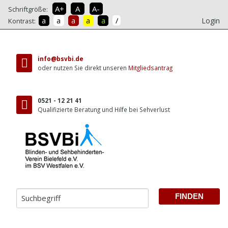
A+
A
A-
Schriftgröße:
/
a
a
a
a
a
Login
Kontrast:
direkt
zum
info@bsvbi.de
Inhalt
oder nutzen Sie direkt unseren
Mitgliedsantrag
0521 - 12 21 41
Qualifizierte Beratung und Hilfe bei Sehverlust