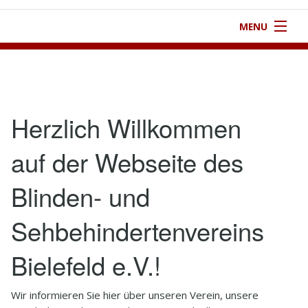
MENU
1
Startseite
2
Verein
Herzlich Willkommen
3
Aktivitäten
auf der Webseite des
4
Kontakt
Blinden- und
5
Infothek
6
Impressum
Sehbehindertenvereins
Bielefeld e.V.!
Wir informieren Sie hier über unseren Verein, unsere