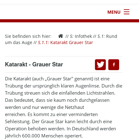
MENU
1
Startseite
Sie befinden sich hier:
//
5:
Infothek
//
5.1:
Rund
2
Verein
um das Auge
//
5.1.1:
Katarakt Grauer Star
3
Aktivitäten
Katarakt - Grauer Star
4
Kontakt
Die Katarakt (auch „Grauer Star" genannt) ist eine
5
Infothek
Trübung der ursprünglich klaren Augenlinse. Durch die
Trübung streuen sich die einfallenden Lichtstrahlen.
6
Impressum
Das bedeutet, dass sie kaum noch durchgelassen
werden und nur wenige die Netzhaut
erreichen. Es kommt zu einer verminderten
Sehleistung. Der Graue Star kann leicht durch eine
Operation behoben werden. In Deutschland werden
jährlich 600.000 Menschen operiert.