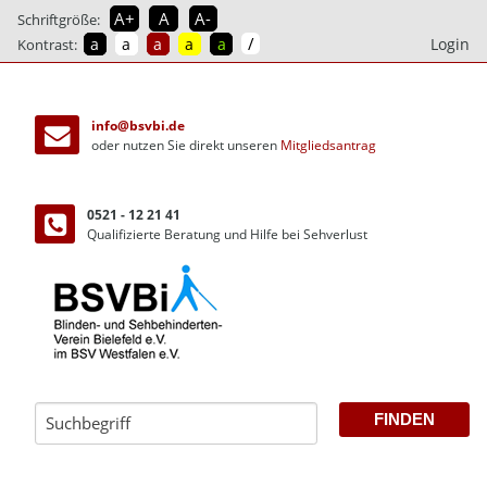
A+
A
A-
Schriftgröße:
/
a
a
a
a
a
Login
Kontrast:
direkt
zum
info@bsvbi.de
Inhalt
oder nutzen Sie direkt unseren
Mitgliedsantrag
0521 - 12 21 41
Qualifizierte Beratung und Hilfe bei Sehverlust