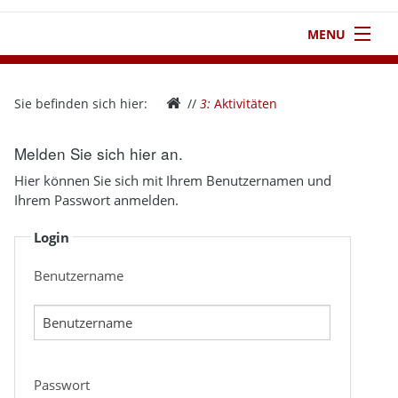
MENU
1
Startseite
Sie befinden sich hier:
//
3:
Aktivitäten
2
Verein
Melden Sie sich hier an.
3
Aktivitäten
Hier können Sie sich mit Ihrem Benutzernamen und
4
Kontakt
Ihrem Passwort anmelden.
Login
5
Infothek
Benutzername
6
Impressum
Passwort