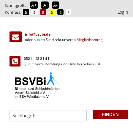
A+
A
A-
Schriftgröße:
/
a
a
a
a
a
Login
Kontrast:
direkt
zum
info@bsvbi.de
Inhalt
oder nutzen Sie direkt unseren
Mitgliedsantrag
0521 - 12 21 41
Qualifizierte Beratung und Hilfe bei Sehverlust