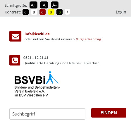
A+
A
A-
Schriftgröße:
/
a
a
a
a
a
Login
Kontrast:
direkt
zum
info@bsvbi.de
Inhalt
oder nutzen Sie direkt unseren
Mitgliedsantrag
0521 - 12 21 41
Qualifizierte Beratung und Hilfe bei Sehverlust