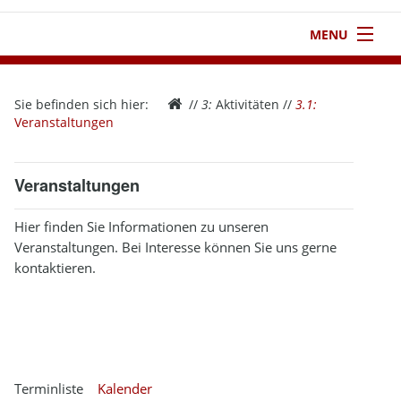
MENU
1
Startseite
Sie befinden sich hier:
//
3:
Aktivitäten
//
3.1:
2
Verein
Veranstaltungen
3
Aktivitäten
Veranstaltungen
4
Kontakt
Hier finden Sie Informationen zu unseren
5
Infothek
Veranstaltungen. Bei Interesse können Sie uns gerne
kontaktieren.
6
Impressum
Terminliste
Kalender