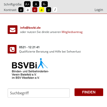
A+
A
A-
Schriftgröße:
/
a
a
a
a
a
Login
Kontrast:
direkt
zum
info@bsvbi.de
Inhalt
oder nutzen Sie direkt unseren
Mitgliedsantrag
0521 - 12 21 41
Qualifizierte Beratung und Hilfe bei Sehverlust