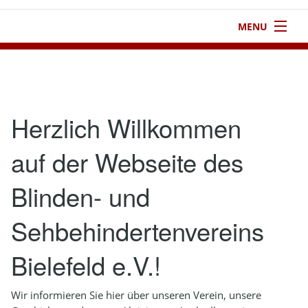
MENU
1
Startseite
2
Verein
Herzlich Willkommen
3
Aktivitäten
auf der Webseite des
4
Kontakt
Blinden- und
5
Infothek
6
Impressum
Sehbehindertenvereins
Bielefeld e.V.!
Wir informieren Sie hier über unseren Verein, unsere