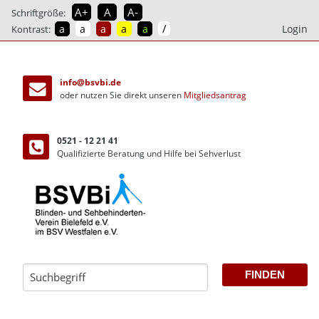
A+
A
A-
Schriftgröße:
/
a
a
a
a
a
Login
Kontrast:
direkt
zum
info@bsvbi.de
Inhalt
oder nutzen Sie direkt unseren
Mitgliedsantrag
0521 - 12 21 41
Qualifizierte Beratung und Hilfe bei Sehverlust