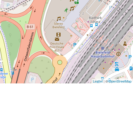
Leaflet
| ©
OpenStreetMap