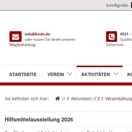
Schriftgröße:
direkt
zum
info@bsvbi.de
0521 - 
Inhalt
oder nutzen Sie direkt unseren
Qualifi
Mitgliedsantrag
Sehverlust
1
STARTSEITE
2
VEREIN
3
AKTIVITÄTEN
4
K
2.1
VEREINSRÄUME
2.1.1
PRESSENEUERÖFFNUN
3.1
VERANSTALTUNGEN
4.
W
Sie befinden sich hier:
//
3:
Aktivitäten
//
3.1:
Veranstaltun
2.2
MITGLIEDER
3.2
TREFFEN
4.
M
2.3
VORSTAND
3.3
BIELEFELDER ECHO
4.
A
Hilfsmittelausstellung 2026