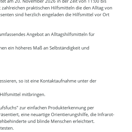
5.4
LINKS
5.1.4
GLAUKOM - GRÜNER STAR
ltet am 20. November 2026 in der Zeit von 11:00 bis
t zahlreichen praktischen Hilfsmitteln die den Alltag von
enten sind herzlich eingeladen die Hilfsmittel vor Ort
5.1.5
RETINITIS PIGMENTOSA
5.1.6
WEITERE AUGENERKRANK
mfassendes Angebot an Alltagshilfsmitteln für
chen ein höheres Maß an Selbständigkeit und
teressieren, so ist eine Kontaktaufnahme unter der
ilfsmittel mitbringen.
aufsfuchs" zur einfachen Produkterkennung per
entiert, eine neuartige Orientierungshilfe, die Infrarot-
sehbehinderte und blinde Menschen erleichtert.
testen.