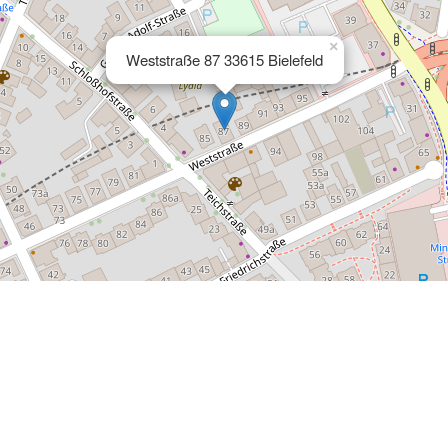
×
Weststraße 87 33615 Bielefeld