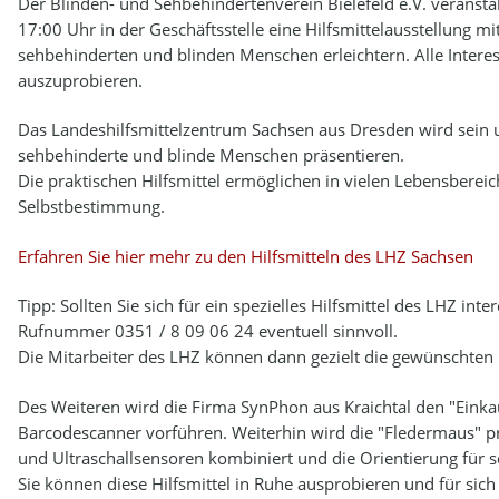
2.4
SATZUNG
3.4
BEHINDERTENBEIRAT
Der Blinden- und Sehbehindertenverein Bielefeld e.V. veransta
17:00 Uhr in der Geschäftsstelle eine Hilfsmittelausstellung mi
sehbehinderten und blinden Menschen erleichtern. Alle Interess
2.5
HISTORIE
auszuprobieren.
2.6
HEDWIG BRAUNS
Das Landeshilfsmittelzentrum Sachsen aus Dresden wird sein u
sehbehinderte und blinde Menschen präsentieren.
Die praktischen Hilfsmittel ermöglichen in vielen Lebensberei
Selbstbestimmung.
Erfahren Sie hier mehr zu den Hilfsmitteln des LHZ Sachsen
Tipp: Sollten Sie sich für ein spezielles Hilfsmittel des LHZ in
Rufnummer 0351 / 8 09 06 24 eventuell sinnvoll.
Die Mitarbeiter des LHZ können dann gezielt die gewünschten H
Des Weiteren wird die Firma SynPhon aus Kraichtal den "Eink
Barcodescanner vorführen. Weiterhin wird die "Fledermaus" präs
und Ultraschallsensoren kombiniert und die Orientierung für 
Sie können diese Hilfsmittel in Ruhe ausprobieren und für sich 