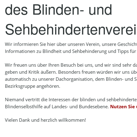
2.4
SATZUNG
3.4
BEHINDERTENBEIRAT
des Blinden- und
2.5
HISTORIE
Sehbehindertenverein
2.6
HEDWIG BRAUNS
Wir informieren Sie hier über unseren Verein, unsere Geschich
Informationen zu Blindheit und Sehbehinderung und Tipps für d
Wir freuen uns über Ihren Besuch bei uns, und wir sind sehr 
geben und Kritik äußern. Besonders freuen würden wir uns über
automatisch zu unserer Dachorganisation, dem Blinden- und S
Bezirksgruppe angehören.
Niemand vertritt die Interessen der blinden und sehbehindert
Blindenselbsthilfe auf Landes- und Bundesebene.
Nutzen Sie
Vielen Dank und herzlich willkommen!