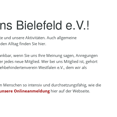
5.4
LINKS
5.1.4
GLAUKOM - GRÜNER STAR
5.1.5
RETINITIS PIGMENTOSA
s Bielefeld e.V.!
5.1.6
WEITERE AUGENERKRANK
te und unsere Aktivitäten. Auch allgemeine
en Alltag finden Sie hier.
dankbar, wenn Sie uns Ihre Meinung sagen, Anregungen
 jedes neue Mitglied. Wer bei uns Mitglied ist, gehört
ehbehindertenverein Westfalen e.V., dem wir als
en Menschen so intensiv und durchsetzungsfähig, wie die
 unsere Onlineanmeldung
hier auf der Webseite.