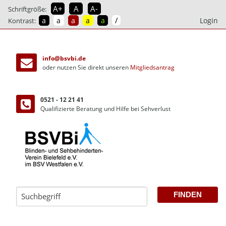
A+
A
A-
Schriftgröße:
/
a
a
a
a
a
Login
Kontrast:
direkt
zum
info@bsvbi.de
Inhalt
oder nutzen Sie direkt unseren
Mitgliedsantrag
0521 - 12 21 41
Qualifizierte Beratung und Hilfe bei Sehverlust