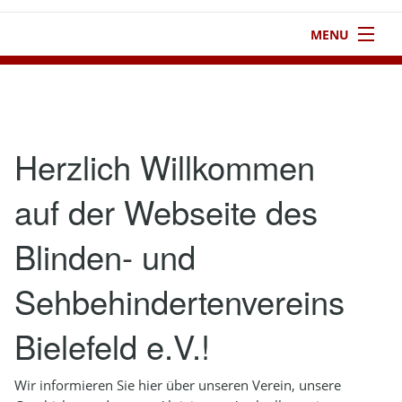
MENU
1
Startseite
2
Verein
Herzlich Willkommen
3
Aktivitäten
auf der Webseite des
4
Kontakt
Blinden- und
5
Infothek
6
Impressum
Sehbehindertenvereins
Bielefeld e.V.!
Wir informieren Sie hier über unseren Verein, unsere